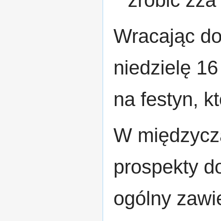
zrobić zza
Wracając d
niedzielę 16
na festyn, k
W międzycza
prospekty d
ogólny zawie