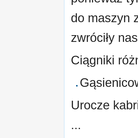
do maszyn z 
zwróciły na
Ciągniki ró
Gąsienico
Urocze kabr
...