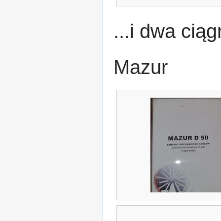
...i dwa cią
Mazur