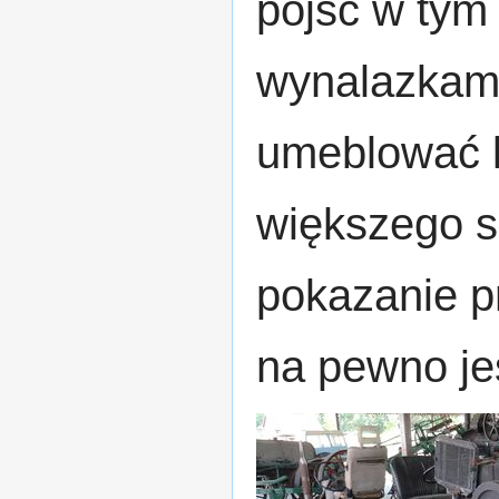
pójść w tym 
wynalazkami
umeblować ki
większego s
pokazanie p
na pewno je