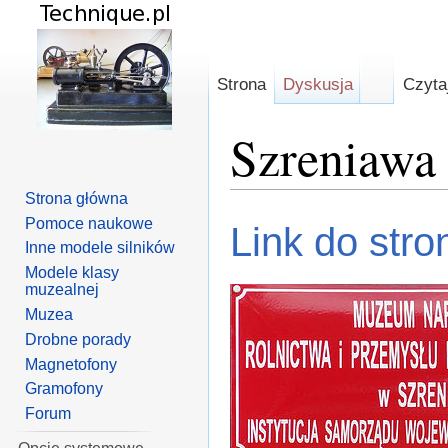
Strona
Dyskusja
Czyta
Szreniawa
Strona główna
Skocz do:
nawigacja
,
szuka
Pomoce naukowe
Link do str
Inne modele silników
Modele klasy
muzealnej
Muzea
Drobne porady
Magnetofony
Gramofony
Forum