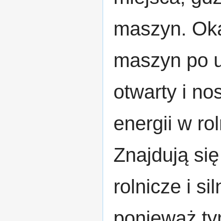
maszyn. Oka
maszyn po u
otwarty i no
energii w ro
Znajdują się
rolnicze i si
ponieważ ty