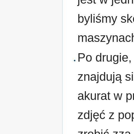
byliśmy sk
maszynach
Po drugie, 
znajdują s
akurat w p
zdjęć z po