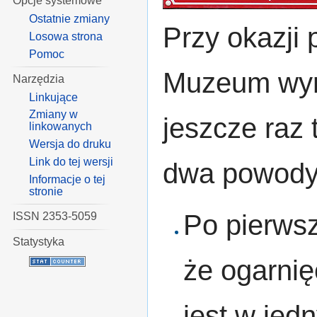
Opcje systemowe
Ostatnie zmiany
Przy okazji 
Losowa strona
Pomoc
Muzeum wyra
Narzędzia
Linkujące
Zmiany w
jeszcze raz 
linkowanych
Wersja do druku
Link do tej wersji
dwa powody
Informacje o tej
stronie
Po pierwsz
ISSN 2353-5059
Statystyka
że ogarnię
jest w jed