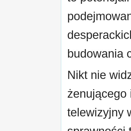
podejmowani
desperackic
budowania c
Nikt nie wid
żenującego 
telewizyjny