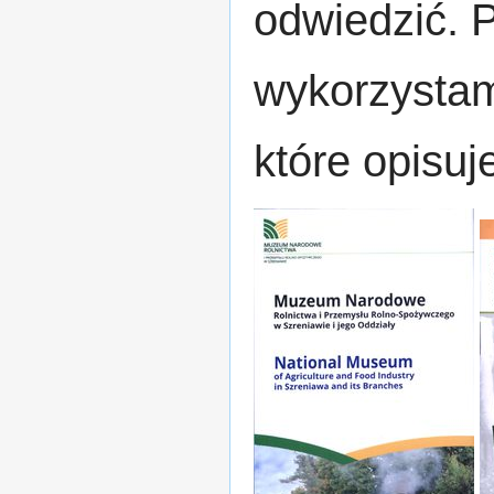
odwiedzić. P
wykorzystam
które opisuj