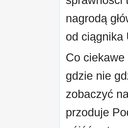
sprawności 
nagrodą gł
od ciągnika 
Co ciekawe z
gdzie nie gd
zobaczyć na
przoduje Po