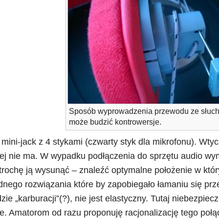
Sposób wyprowadzenia przewodu ze słuch
może budzić kontrowersje.
ini-jack z 4 stykami (czwarty styk dla mikrofonu). Wty
 jej nie ma. W wypadku podłączenia do sprzętu audio wy
 trochę ją wysunąć – znaleźć optymalne położenie w któ
nego rozwiązania które by zapobiegało łamaniu się prze
zie „karburacji”(?), nie jest elastyczny. Tutaj niebezpie
. Amatorom od razu proponuję racjonalizację tego połą