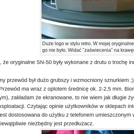
Duże logo w stylu retro. W mojej oryginalne
go nie było. Widać "zaświecenia" na krawę
, że oryginalne SN-50 były wykonane z drutu o trochę in
ny przewód był dużo grubszy i wzmocniony sznurkiem ;) 
. Przewód ma wraz z oplotem średnicę ok. 2-2,5 mm. Bio
m), zakładam że ekranowane, to nie wiem jak długie życ
eksploatacji. Czytając opinie użytkowników w sklepach 
est dostosowana do użytku z telefonem umieszczonym w 
 niewątpliwie niezbędny jest przedłużacz.