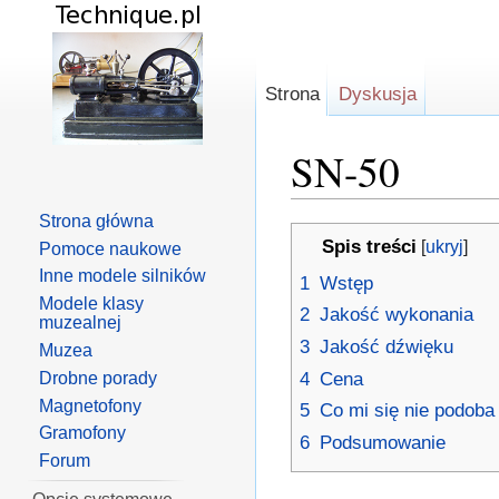
Strona
Dyskusja
SN-50
Skocz do:
nawigacja
,
s
Strona główna
Spis treści
[
ukryj
]
Pomoce naukowe
Inne modele silników
1
Wstęp
Modele klasy
2
Jakość wykonania
muzealnej
3
Jakość dźwięku
Muzea
4
Cena
Drobne porady
Magnetofony
5
Co mi się nie podoba
Gramofony
6
Podsumowanie
Forum