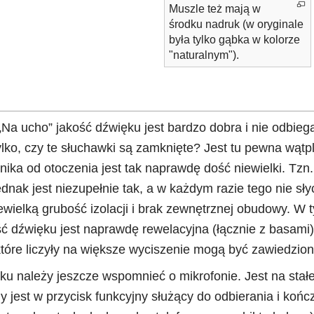
Muszle też mają w
środku nadruk (w oryginale
była tylko gąbka w kolorze
"naturalnym").
„Na ucho” jakość dźwięku jest bardzo dobra i nie odbie
ylko, czy te słuchawki są zamknięte? Jest tu pewna wą
wnika od otoczenia jest tak naprawdę dość niewielki. Tz
dnak jest niezupełnie tak, a w każdym razie tego nie słyc
wielką grubość izolacji i brak zewnętrznej obudowy. W 
ść dźwięku jest naprawdę rewelacyjna (łącznie z basami).
tóre liczyły na większe wyciszenie mogą być zawiedzion
ku należy jeszcze wspomnieć o mikrofonie. Jest na st
jest w przycisk funkcyjny służący do odbierania i końc