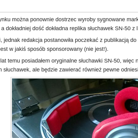
rynku można ponownie dostrzec wyroby sygnowane marką 
 a dokładniej dość dokładna replika słuchawek SN-50 z l
i, jednak redakcja postanowiła poczekać z publikacją do
 jest w jakiś sposób sponsorowany (nie jest!).
lat temu posiadałem oryginalne słuchawki SN-50, więc nin
 słuchawek, ale będzie zawierać również pewne odniesie