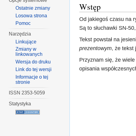
Opcje systemowe
Wstęp
Ostatnie zmiany
Losowa strona
Od jakiegoś czasu na 
Pomoc
Są to słuchawki SN-50,
Narzędzia
Tekst powstał na jesien
Linkujące
prezentowym
, że tekst
Zmiany w
linkowanych
Przyznam się, że wiele 
Wersja do druku
opisania współczesnych
Link do tej wersji
Informacje o tej
stronie
ISSN 2353-5059
Statystyka