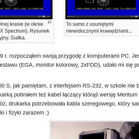
nej krasie (w oknie
To samo z usuniętymi
ZX Spectrum). Rysunek
niewidocznymi krawędziami...
jny. Siatka.
89 r. rozpocząłem swoją przygodę z komputerami PC. Jes
estawu (EGA, monitor kolorowy, 2xFDD), udało mi się p
0 S, jak pamiętam, z interfejsem RS-232, w szkole nie
arką pobrałem też kabel łączący którąś wersję Meritum
, drukarka potrzebowała kabla szeregowego, który s
i i fizyki zarazem :)