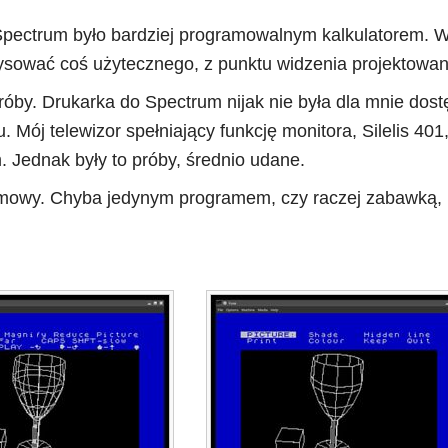
pectrum było bardziej programowalnym kalkulatorem. W p
rysować coś użytecznego, z punktu widzenia projektowan
próby. Drukarka do Spectrum nijak nie była dla mnie do
 Mój telewizor spełniający funkcję monitora, Silelis 401,
 Jednak były to próby, średnio udane.
 mowy. Chyba jedynym programem, czy raczej zabawką, k