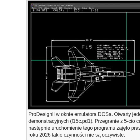
ProDesignII w oknie emulatora DOSa. Otwarty je
demonstracyjnych (f15c.pd1). Przegranie z 5-cio ca
następnie uruchomienie tego programu zajęło praw
roku 2026 takie czynności nie są oczywiste.