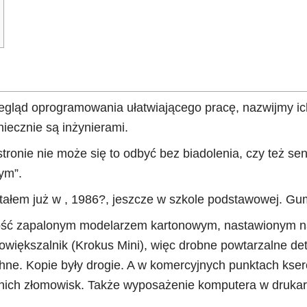
gląd oprogramowania ułatwiającego pracę, nazwijmy ich
iecznie są inżynierami.
stronie nie może się to odbyć bez biadolenia, czy też 
ym”.
tałem już w , 1986?, jeszcze w szkole podstawowej. G
ość zapalonym modelarzem kartonowym, nastawionym na 
iększalnik (Krokus Mini), więc drobne powtarzalne det
hne. Kopie były drogie. A w komercyjnych punktach kse
ich złomowisk. Także wyposażenie komputera w drukark