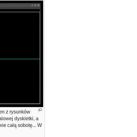
den z rysunków
lowej dyskietki, a
ie całą sobotę... W