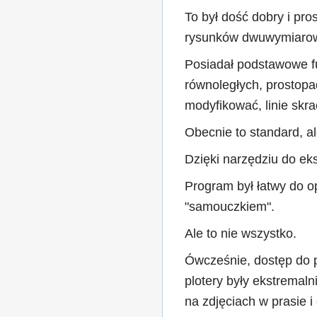
To był dość dobry i pr
rysunków dwuwymiarow
Posiadał podstawowe funk
równoległych, prostopa
modyfikować, linie skr
Obecnie to standard, ale
Dzięki narzędziu do ek
Program był łatwy do o
"samouczkiem".
Ale to nie wszystko.
Ówcześnie, dostęp do p
plotery były ekstremal
na zdjęciach w prasie i 