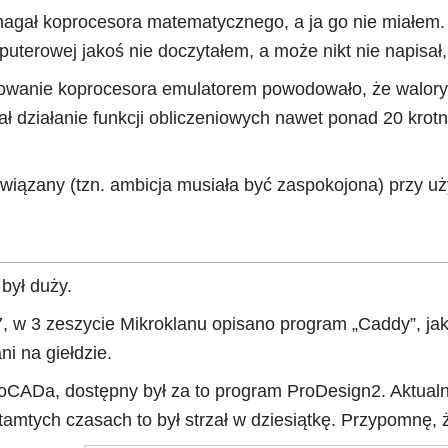
gał koprocesora matematycznego, a ja go nie miałem. M
mputerowej jakoś nie doczytałem, a może nikt nie napi
owanie koprocesora emulatorem powodowało, że walory
 działanie funkcji obliczeniowych nawet ponad 20 krotnie).
wiązany (tzn. ambicja musiała być zaspokojona) przy u
był duży.
 w 3 zeszycie Mikroklanu opisano program „Caddy”, jak
ni na giełdzie.
toCADa, dostępny był za to program ProDesign2. Aktualni
 tamtych czasach to był strzał w dziesiątkę. Przypomnę, ż