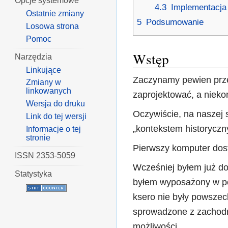
Opcje systemowe
4.3
Implementacja
Ostatnie zmiany
5
Podsumowanie
Losowa strona
Pomoc
Wstęp
Narzędzia
Linkujące
Zaczynamy pewien prze
Zmiany w
linkowanych
zaprojektować, a niekon
Wersja do druku
Oczywiście, na naszej 
Link do tej wersji
„kontekstem historyczn
Informacje o tej
stronie
Pierwszy komputer dos
ISSN 2353-5059
Wcześniej byłem już d
Statystyka
byłem wyposażony w pow
ksero nie były powszec
sprowadzone z zachodn
możliwości.