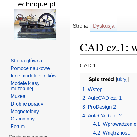
Strona
Dyskusja
CAD cz.1: w
Skocz do:
nawigacja
,
s
Strona główna
CAD 1
Pomoce naukowe
Inne modele silników
Spis treści
[
ukryj
]
Modele klasy
muzealnej
1
Wstęp
Muzea
2
AutoCAD cz. 1
Drobne porady
3
ProDesign 2
Magnetofony
4
AutoCAD cz. 2
Gramofony
4.1
Wprowadzenie
Forum
4.2
Wnętrzności