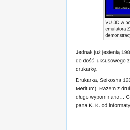
VU-3D w peł
emulatora 
demonstracy
Jednak już jesienią 19
do dość luksusowego z
drukarkę.
Drukarka, Seikosha 120
Meritum). Razem z druk
długo wypominano… Cóż
pana K. K. od informatyk