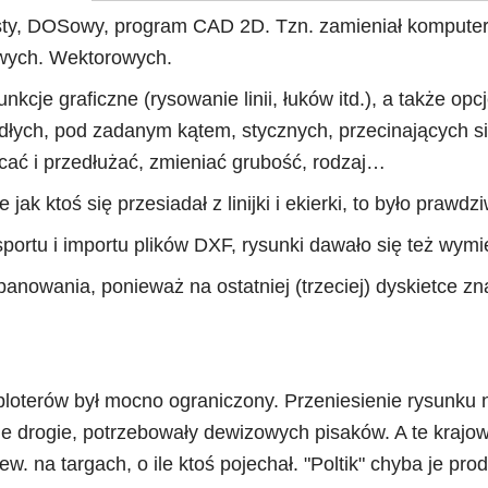
osty, DOSowy, program CAD 2D. Tzn. zamieniał komputer
ych. Wektorowych.
cje graficzne (rysowanie linii, łuków itd.), a także opcje
dłych, pod zadanym kątem, stycznych, przecinających się
acać i przedłużać, zmieniać grubość, rodzaj…
 jak ktoś się przesiadał z linijki i ekierki, to było prawdz
sportu i importu plików DXF, rysunki dawało się też wy
panowania, ponieważ na ostatniej (trzeciej) dyskietce z
loterów był mocno ograniczony. Przeniesienie rysunku 
nie drogie, potrzebowały dewizowych pisaków. A te krajo
ew. na targach, o ile ktoś pojechał. "Poltik" chyba je pro