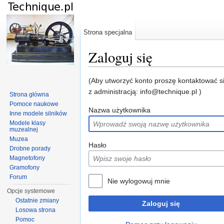
Strona specjalna
Zaloguj się
Skocz do:
nawigacja
,
szukaj
(Aby utworzyć konto proszę kontaktować s
z administracją: info@technique.pl )
Strona główna
Pomoce naukowe
Nazwa użytkownika
Inne modele silników
Modele klasy
muzealnej
Muzea
Hasło
Drobne porady
Magnetofony
Gramofony
Forum
Nie wylogowuj mnie
Opcje systemowe
Ostatnie zmiany
Zaloguj się
Losowa strona
Pomoc