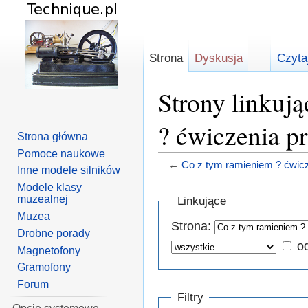
Strona
Dyskusja
Czyta
Strony linkuj
? ćwiczenia p
Strona główna
Pomoce naukowe
←
Co z tym ramieniem ? ćwic
Inne modele silników
Skocz do:
nawigacja
,
szuka
Modele klasy
muzealnej
Linkujące
Muzea
Strona:
Drobne porady
o
Magnetofony
Gramofony
Forum
Filtry