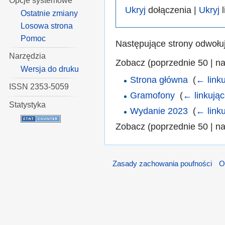
Opcje systemowe
Ukryj
dołączenia |
Ukryj
l
Ostatnie zmiany
Losowa strona
Pomoc
Następujące strony odwołu
Narzędzia
Zobacz (poprzednie 50 | na
Wersja do druku
Strona główna
‎
(
← link
ISSN 2353-5059
Gramofony
‎
(
← linkują
Statystyka
Wydanie 2023
‎
(
← link
Zobacz (poprzednie 50 | na
Zasady zachowania poufności
O