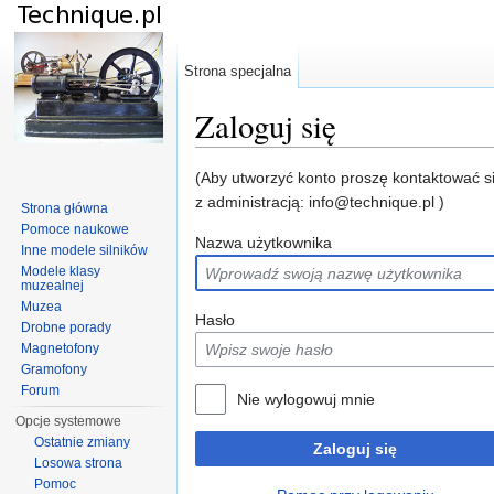
Strona specjalna
Zaloguj się
Skocz do:
nawigacja
,
szukaj
(Aby utworzyć konto proszę kontaktować s
z administracją: info@technique.pl )
Strona główna
Pomoce naukowe
Nazwa użytkownika
Inne modele silników
Modele klasy
muzealnej
Muzea
Hasło
Drobne porady
Magnetofony
Gramofony
Forum
Nie wylogowuj mnie
Opcje systemowe
Ostatnie zmiany
Zaloguj się
Losowa strona
Pomoc